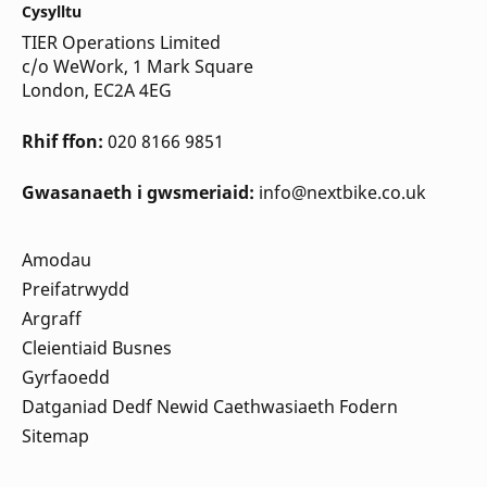
Cysylltu
TIER Operations Limited
c/o WeWork, 1 Mark Square
London, EC2A 4EG
Rhif ffon:
020 8166 9851
Gwasanaeth i gwsmeriaid:
info@nextbike.co.uk
Amodau
Preifatrwydd
Argraff
Cleientiaid Busnes
Gyrfaoedd
Datganiad Dedf Newid Caethwasiaeth Fodern
Sitemap