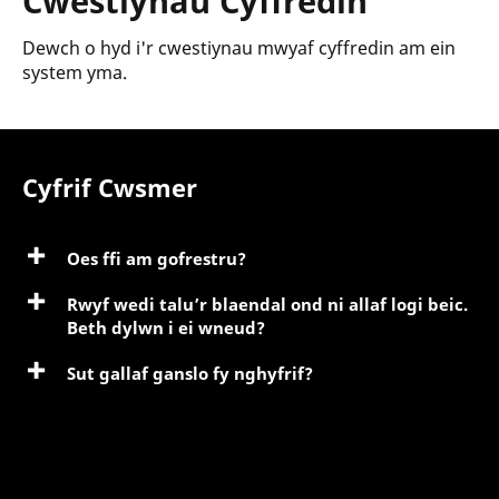
Cwestiynau Cyffredin
Dewch o hyd i'r cwestiynau mwyaf cyffredin am ein
system yma.
Cyfrif Cwsmer
Oes ffi am gofrestru?
Rwyf wedi talu’r blaendal ond ni allaf logi beic.
Beth dylwn i ei wneud?
Sut gallaf ganslo fy nghyfrif?