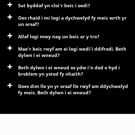
Sut byddaf yn cloi’r beic i oedi?
Oes rhaid i mi logi a dychwelyd fy meic wrth yr
un orsaf?
Allaf logi mwy nag un beic ar y tro?
Mae’r beic rwyf am ei logi wedi’i ddifrodi. Beth
dylwn i ei wneud?
Beth dylwn i ei wneud os ydw i’n dod o hyd i
broblem yn ystod fy nhaith?
Does dim lle yn yr orsaf lle rwyf am ddychwelyd
fy meic. Beth dylwn i ei wneud?