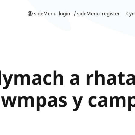
sideMenu_login
/ sideMenu_register
Cy
lymach a rhat
 gwmpas y camp