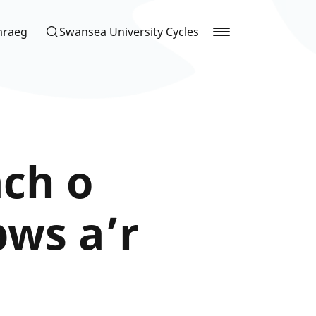
mraeg
Swansea University Cycles
ach o
ws a’r