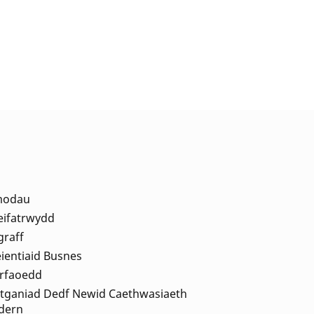
modau
eifatrwydd
graff
eientiaid Busnes
rfaoedd
tganiad Dedf Newid Caethwasiaeth
dern