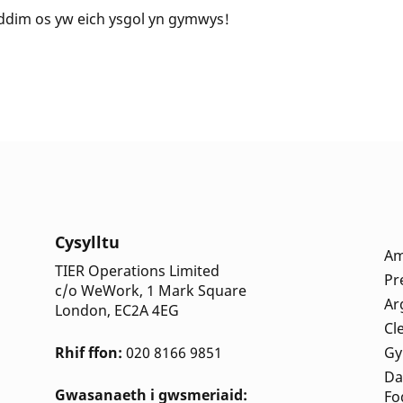
 ddim os yw eich ysgol yn gymwys!
Cysylltu
A
TIER Operations Limited
Pr
c/o WeWork, 1 Mark Square
Ar
London, EC2A 4EG
Cl
Rhif ffon:
020 8166 9851
Gy
Da
Gwasanaeth i gwsmeriaid:
Fo