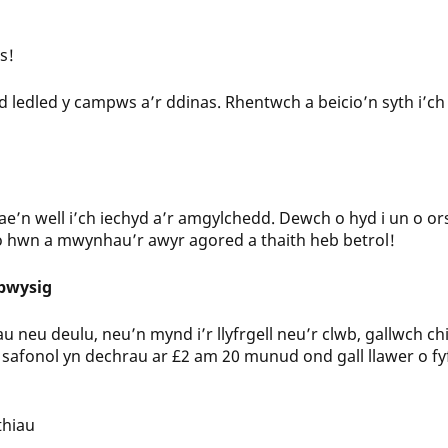
s!
 ledled y campws a’r ddinas. Rhentwch a beicio’n syth i’ch h
e’n well i’ch iechyd a’r amgylchedd. Dewch o hyd i un o or
io hwn a mwynhau’r awyr agored a thaith heb betrol!
 bwysig
au neu deulu, neu’n mynd i’r llyfrgell neu’r clwb, gallwch ch
safonol yn dechrau ar £2 am 20 munud ond gall llawer o fy
thiau