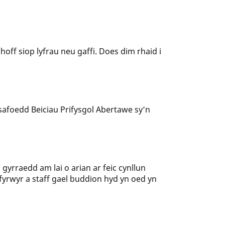
off siop lyfrau neu gaffi. Does dim rhaid i
safoedd Beiciau Prifysgol Abertawe sy’n
i gyrraedd am lai o arian ar feic cynllun
fyrwyr a staff gael buddion hyd yn oed yn