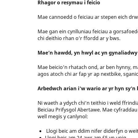
Rhagor o resymau i feicio
Mae cannoedd o feiciau ar stepen eich drw
Mae gan ein cynlluniau feiciau a gorsafoedd
chi deithio rhan o’r ffordd ar y bws.
Mae’n hawdd, yn hwyl ac yn gynaliadwy
Mae beicio’n rhatach ond, ar ben hynny, ma
agos atoch chi ar fap yr ap nextbike, sgan
Arbedwch arian i’w wario ar yr hyn sy’n
Ni waeth a ydych chi’n teithio i weld ffrindi
Beiciau Prifysgol Abertawe. Mae cyfraddau 
well megis y canlynol:
Llogi beic am ddim nifer diderfyn o wei
Llogi beic am 24 awr am £5 yn unig