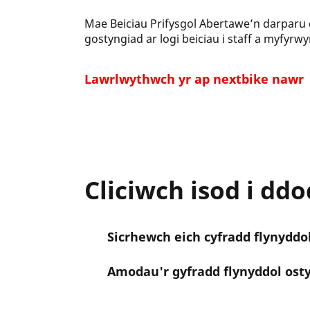
Mae Beiciau Prifysgol Abertawe’n darparu du
gostyngiad ar logi beiciau i staff a myfyrw
Lawrlwythwch yr ap nextbike nawr
Cliciwch isod i ddo
Sicrhewch eich cyfradd flynyddo
Amodau'r gyfradd flynyddol ost