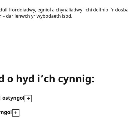
ll fforddiadwy, egnïol a chynaliadwy i chi deithio i’r dosbar
yr – darllenwch yr wybodaeth isod.
d o hyd i’ch cynnig:
l ostyngol
yngol